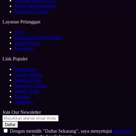
Tentang MAPCLUB
Syarat dan Ketentuan
✦
Kebijakan Privasi
❄
Layanan Pelanggan
FAQ
❅
Kebijakan Pengembalian
❄
❅
Kontak Kami
❄
Peta Situs
✦
Link Populer
❄
Sepatu Pria
Sepatu Wanita
Sneakers Pria
Sneakers Wanita
Sepatu Anak
Pakaian
Aksesoris
Join Our Newsletter
✦
Daftar
Dengan memilih "Daftar Sekarang", saya menyetujui
kebijakan