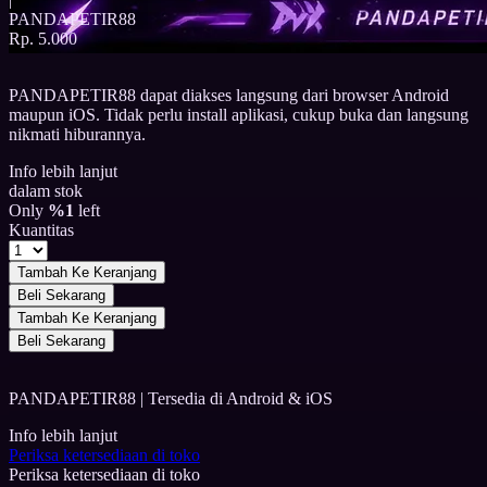
PANDAPETIR88
Rp. 5.000
PANDAPETIR88 dapat diakses langsung dari browser Android
maupun iOS. Tidak perlu install aplikasi, cukup buka dan langsung
nikmati hiburannya.
Info lebih lanjut
dalam stok
Only
%1
left
Kuantitas
Tambah Ke Keranjang
Beli Sekarang
Tambah Ke Keranjang
Beli Sekarang
PANDAPETIR88 | Tersedia di Android & iOS
Info lebih lanjut
Periksa ketersediaan di toko
Periksa ketersediaan di toko