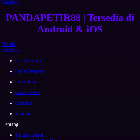
Bagikan
PANDAPETIR88 | Tersedia di
Android & iOS
Details
Reviews
Kontak Kami
Status Pesanan
Pengiriman
Lokasi Toko
Kembali
❅
Bantuan
❄
Tentang
Tentang Kami