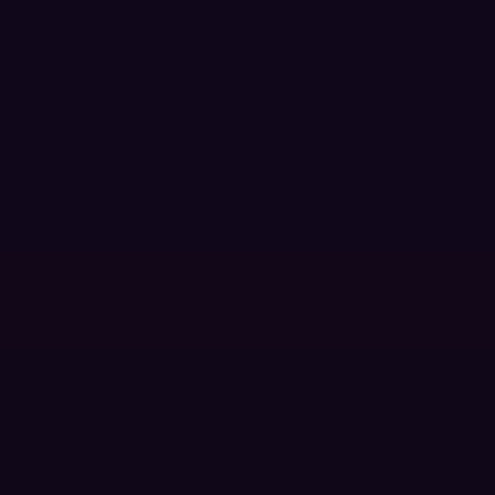
❄
✦
❅
✦
❅
❄
❄
✦