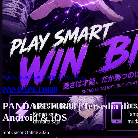
Skip to the beginning of the images gallery
PANDAPETIR88
PANDAPETIR88 | Tersedia di
Android & iOS
Slot Gacor Online 2026
|