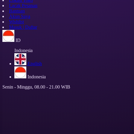
Lokasi Toko
Lacak Pesanan
Bantuan
Akun Saya
Wishlist
Masuk | Daftar
ID
Indonesia
English
Indonesia
Senin - Minggu, 08.00 - 21.00 WIB